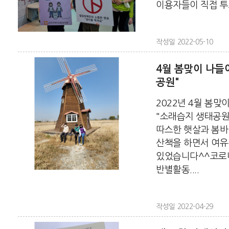
이용자들이 직접 투표
작성일 2022-05-10
4월 봄맞이 나들
공원"
2022년 4월 봄맞
"소래습지 생태공원
따스한 햇살과 봄바
산책을 하면서 여유
있었습니다^^코로나
반별활동....
작성일 2022-04-29