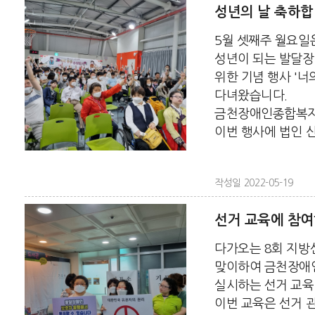
성년의 날 축하합
5월 셋째주 월요일
성년이 되는 발달
위한 기념 행사 '너
다녀왔습니다.
금천장애인종합복지
이번 행사에 법인 산하
작성일 2022-05-19
선거 교육에 참
다가오는 8회 지방선
맞이하여 금천장애
실시하는 선거 교육
이번 교육은 선거 