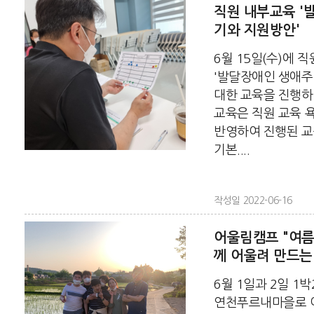
직원 내부교육 '
기와 지원방안'
6월 15일(수)에 
'발달장애인 생애주
대한 교육을 진행
교육은 직원 교육 
반영하여 진행된 교
기본....
작성일 2022-06-16
어울림캠프 "여름
께 어울려 만드는
6월 1일과 2일 1박
연천푸르내마을로 