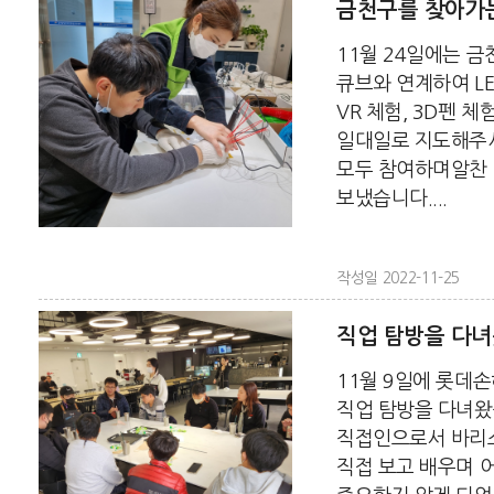
금천구를 찾아가
11월 24일에는 
큐브와 연계하여 LE
VR 체험, 3D펜 
일대일로 지도해주
모두 참여하며알찬
보냈습니다....
작성일 2022-11-25
직업 탐방을 다
11월 9일에 롯데
직업 탐방을 다녀왔
직접인으로서 바리
직접 보고 배우며 