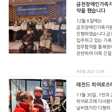
금천장애인가족지
약을 했습니다
12월 6일에는
금천장애인가족지원
진행하였습니다.금
입주하고 있는 가
업무협약을 통해장
관련하여 더욱 긴밀한 
작성일 2022-12-06
레전드 히어로즈
11월 30일, 1반과
히어로즈에 다녀왔
날씨였지만 다행히 