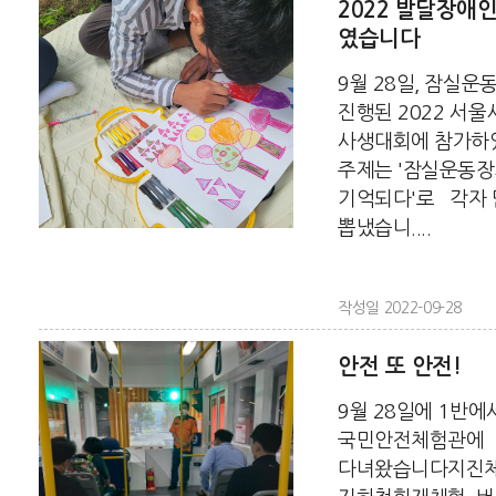
2022 발달장애
였습니다
9월 28일, 잠실
진행된 2022 서
사생대회에 참가하
주제는 '잠실운동장
기억되다'로 각자 
뽑냈습니....
작성일 2022-09-28
안전 또 안전!
9월 28일에 1반에
국민안전체험관에
다녀왔습니다지진체