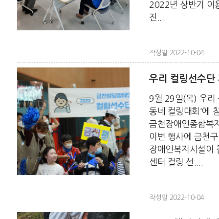
2022년 상반기 이
진....
작성일 2022-10-04
우리 컬링선수단
9월 29일(목) 우
동네 컬링대회'에 
금천장애인종합복지
이번 행사에 금천구
장애인복지시설이 
센터 컬링 선....
작성일 2022-10-04